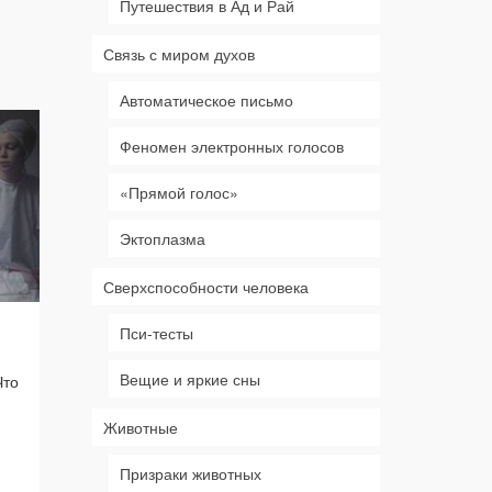
Путешествия в Ад и Рай
Связь с миром духов
Автоматическое письмо
Феномен электронных голосов
Состояние клинической
смерти
«Прямой голос»
Термин «близкое к смерти
состояние» (клиническая смерть)
Эктоплазма
был введен американцем доктором
Раймондом Моуди в его…
Читать
Сверхспособности человека
далее
Исследова
Пси-тесты
клиническ
Вещие и яркие сны
Что
В 1980 г. Кенн
результаты сво
«Жизнь во в
Животные
Призраки животных