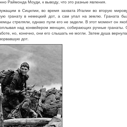
нно Раймонда Моуди, к выводу, что это разные явления.
лужащим в Сицилии, во время захвата Италии во вторую миров
ную гранату в немецкий дот, а сам упал на землю. Граната бы
немцы стреляли, однако пули его не задели. В этот момент он яко
проплывая над конвейером женщин, собирающих ручные гранаты. 
боте, но, конечно, они его слышать не могли. Затем душа вернула
взорвавшую дот.