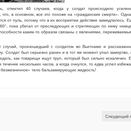
ль, отметил 40 случаев, когда у солдат происходило усилен
, что, в основном, все это похоже на «гражданские смерти». Одна
тся от пуль, потому что в их восприятии действие замедлилось. Е
360°, пока убегал от преследующих и стреляющих по нему немце
 способности каким-то образом связаны с явлениями, переживаемы
т случай, произошедший с солдатом во Вьетнаме и рассказанн
у. Солдат был серьезно ранен и в тот же момент упал замертво, 
юдать, как товарищи ищут труп, который был сильно искалечен. Е
в течение нескольких часов, а когда очнулся, то едва успел избежа
 «безжизненное» тело бальзамирующую жидкость!
Слеудющий 