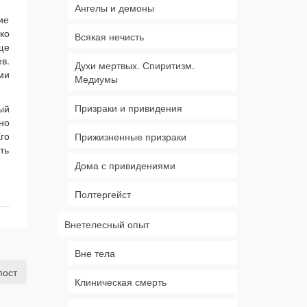
Ангелы и демоны
ие
ко
Всякая нечисть
ще
в.
Духи мертвых. Спиритизм.
ми
Медиумы
Призраки и привидения
ый
но
го
Прижизненные призраки
ть
Дома с привидениями
Полтергейст
Внетелесный опыт
Вне тела
пост
Клиническая смерть