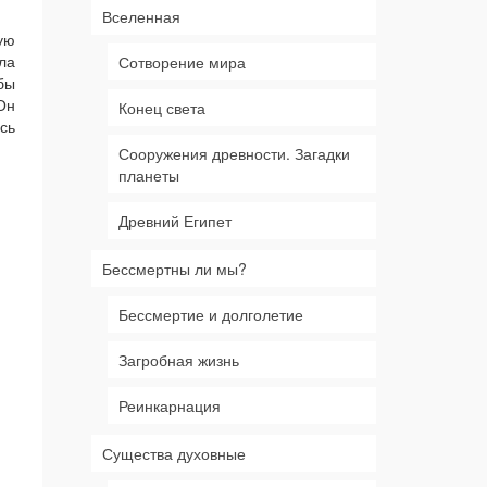
Вселенная
ую
ла
Сотворение мира
бы
Он
Конец света
сь
Сооружения древности. Загадки
планеты
Древний Египет
Бессмертны ли мы?
Бессмертие и долголетие
Загробная жизнь
Реинкарнация
Существа духовные