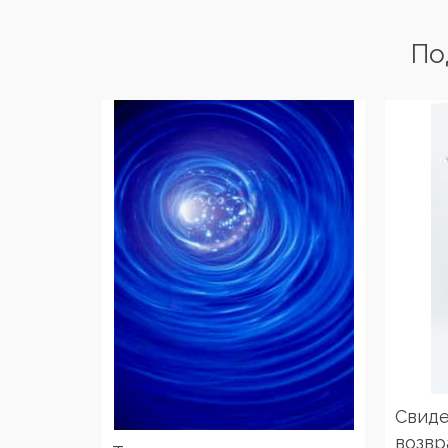
По
Свиде
возвр