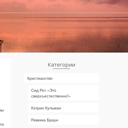
Категории
Христианство
Сид Рот «Это
сверхъестественно!»
Кэтрин Кульман
ны
Ревекка Браун
то