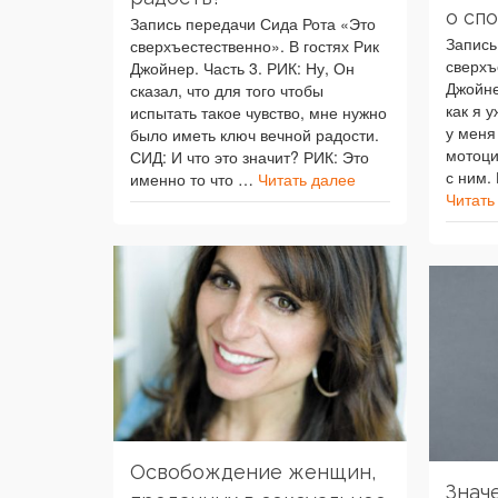
о сп
Запись передачи Сида Рота «Это
Запись
сверхъестественно». В гостях Рик
сверхъ
Джойнер. Часть 3. РИК: Ну, Он
Джойне
сказал, что для того чтобы
как я у
испытать такое чувство, мне нужно
у меня
было иметь ключ вечной радости.
мотоци
СИД: И что это значит? РИК: Это
с ним.
именно то что …
Читать далее
Читать
Освобождение женщин,
Знач