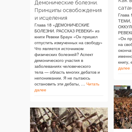
Как 
Демонические болезни.
сата
Принципы освобождения
Глава
и исцеления
ТЕМИ,
Глава 18 «ДЕМОНИЧЕСКИЕ
ОККУЛ
БОЛЕЗНИ. РАССКАЗ РЕВЕКИ» из
РЕВЕКИ
книги Ревеки Браун «Он пришел
«Он пр
отпустить измученных на свободу»
на сво
Что является источником
оконча
физических болезней? Аспект
именно 
демонического участия в
книгу,
заболеваниях человеческого
далее
тела — область многих дебатов и
непонимании. Я не пытаюсь
остановить эти дебаты, …
Читать
далее