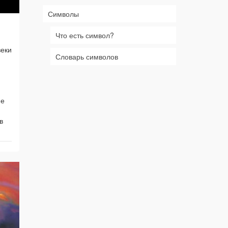
Символы
Что есть символ?
веки
Словарь символов
не
в