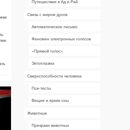
Путешествия в Ад и Рай
Связь с миром духов
веки
Автоматическое письмо
ть
Феномен электронных голосов
лее
«Прямой голос»
Эктоплазма
ать
Сверхспособности человека
Пси-тесты
Вещие и яркие сны
Животные
Призраки животных