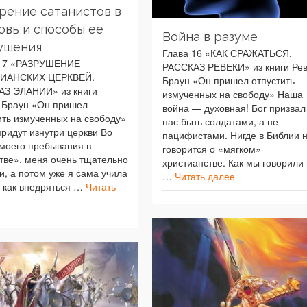
рение сатанистов в
овь и способы ее
Война в разуме
ушения
Глава 16 «КАК СРАЖАТЬСЯ.
 17 «РАЗРУШЕНИЕ
РАССКАЗ РЕВЕКИ» из книги Ре
ИАНСКИХ ЦЕРКВЕЙ.
Браун «Он пришел отпустить
АЗ ЭЛАНИИ» из книги
измученных на свободу» Наша
 Браун «Он пришел
война — духовная! Бог призвал
ить измученных на свободу»
нас быть солдатами, а не
придут изнутри церкви Во
пацифистами. Нигде в Библии 
моего пребывания в
говорится о «мягком»
тве», меня очень тщательно
христианстве. Как мы говорили 
и, а потом уже я сама учила
…
Читать далее
, как внедряться …
Читать