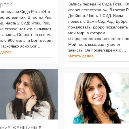
Запись передачи Сида Рота «Э
орте?
сверхъестественно». В гостях Р
 передачи Сида Рота «Это
Джойнер. Часть 1 СИД: Всем
естественно». В гостях Рик
привет, с Вами Сид Род. Добро
р. Часть 2 СИД: Итак, Рик,
пожаловать. Добро пожаловать 
же сказал, тот кто вызывает
мой мир, в котором
 зависть. Он едет на своем
сверхъестественное естественн
кле 900 миль, и Бог говорит
Мой гость вызывает у меня
 Насколько ясно Бог …
зависть. Он провел время с …
 далее
Читать далее
ение женщины в