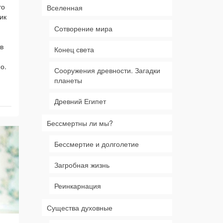
то
Вселенная
ик
Сотворение мира
в
Конец света
о.
Сооружения древности. Загадки
планеты
Древний Египет
Бессмертны ли мы?
Бессмертие и долголетие
Загробная жизнь
Реинкарнация
Существа духовные