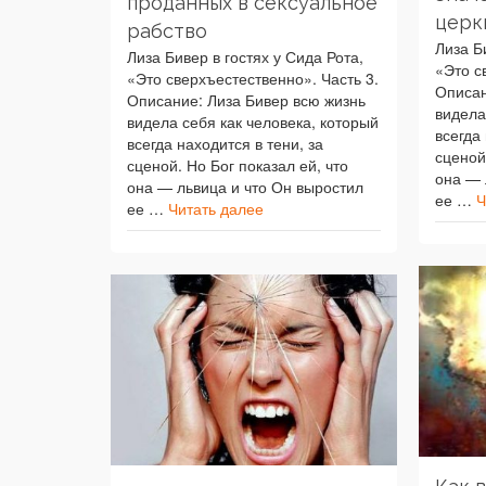
проданных в сексуальное
церк
рабство
Лиза Б
Лиза Бивер в гостях у Сида Рота,
«Это с
«Это сверхъестественно». Часть 3.
Описан
Описание: Лиза Бивер всю жизнь
видела
видела себя как человека, который
всегда 
всегда находится в тени, за
сценой
сценой. Но Бог показал ей, что
она — 
она — львица и что Он выростил
ее …
Ч
ее …
Читать далее