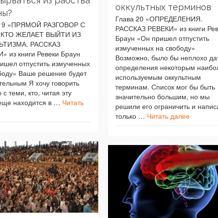
вырваться из рабства
оккультных терминов
ны?
Глава 20 «ОПРЕДЕЛЕНИЯ.
 19 «ПРЯМОЙ РАЗГОВОР С
РАССКАЗ РЕВЕКИ» из книги Ре
 КТО ЖЕЛАЕТ ВЫЙТИ ИЗ
Браун «Он пришел отпустить
ЬТИЗМА. РАССКАЗ
измученных на свободу»
» из книги Ревеки Браун
Возможно, было бы неплохо да
ишел отпустить измученных
определения некоторым наибо
боду» Ваше решение будет
используемым оккультным
тельным Я хочу говорить
терминам. Список мог бы быть
с теми, кто, читая эту
значительно большим, но мы
 еще находится в …
Читать
решили его ограничить и напис
только …
Читать далее