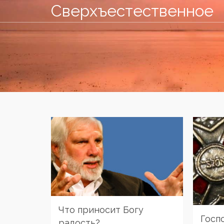
Сверхъестественное
Что приносит Богу
Госп
радость?