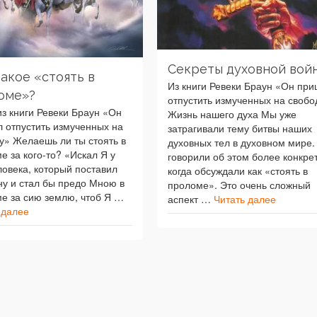
Секреты духовной вой
такое «стоять в
Из книги Ревеки Браун «Он пр
оме»?
отпустить измученных на свобо
из книги Ревеки Браун «Он
Жизнь нашего духа Мы уже
 отпустить измученных на
затрагивали тему битвы наших
у» Желаешь ли ты стоять в
духовных тел в духовном мире
е за кого-то? «Искал Я у
говорили об этом более конкре
ловека, который поставил
когда обсуждали как «стоять в
ну и стал бы предо Мною в
проломе». Это очень сложный
е за сию землю, чтоб Я …
аспект …
Читать далее
 далее