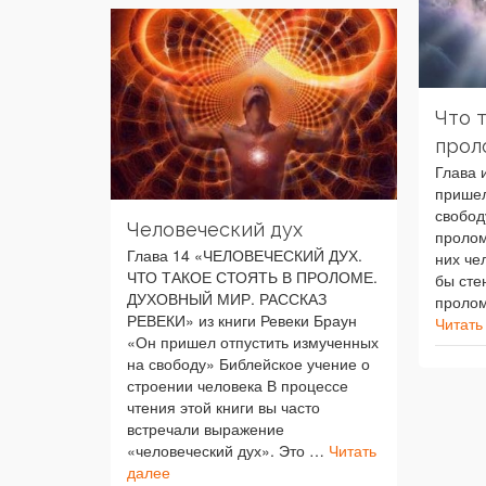
Что 
прол
Глава 
пришел
свобод
Человеческий дух
пролом
Глава 14 «ЧЕЛОВЕЧЕСКИЙ ДУХ.
них че
ЧТО ТАКОЕ СТОЯТЬ В ПРОЛОМЕ.
бы сте
ДУХОВНЫЙ МИР. РАССКАЗ
пролом
РЕВЕКИ» из книги Ревеки Браун
Читать
«Он пришел отпустить измученных
на свободу» Библейское учение о
строении человека В процессе
чтения этой книги вы часто
встречали выражение
«человеческий дух». Это …
Читать
далее