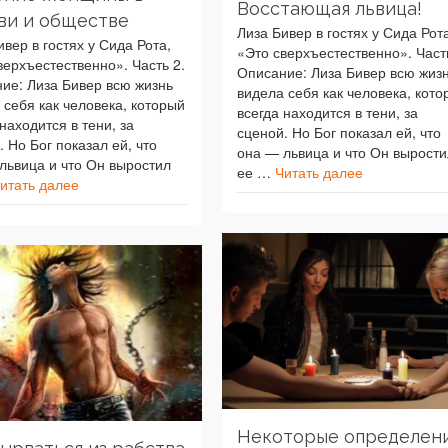
Восстающая львица!
ви и обществе
Лиза Бивер в гостях у Сида Рот
ивер в гостях у Сида Рота,
«Это сверхъестественно». Часть
верхъестественно». Часть 2.
Описание: Лиза Бивер всю жиз
ие: Лиза Бивер всю жизнь
видела себя как человека, кото
 себя как человека, который
всегда находится в тени, за
находится в тени, за
сценой. Но Бог показал ей, что
. Но Бог показал ей, что
она — львица и что Он вырости
львица и что Он выростил
ее …
Читать далее
итать далее
Некоторые определен