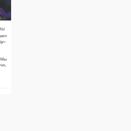
ны
ишел
ду»
. Мы
тно,