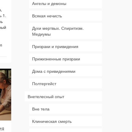
Ангелы и демоны
а,
 1.
Всякая нечисть
нь
рый
Духи мертвых. Спиритизм.
Медиумы
л
Призраки и привидения
Прижизненные призраки
Дома с привидениями
Полтергейст
Внетелесный опыт
Вне тела
Клиническая смерть
ия