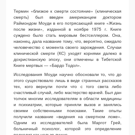
Термин «близкое к смерти состояние» (клиническая
смерть) был введен американцем доктором
Раймондом Моуди в его потрясающей книге «Жизнь
после жизни», изданной в ноябре 1975 г. Книге
суждено было стать мировым бестселлером. Она,
наконец, дала название тому, что, вероятно, ожидало
человечество с момента своего зарождения. Случаи
клинической смерти (КС) уходят корнями далеко в
дохристианскую эпоху, они отмечены в Тибетской
Книге мертвых — «Бардо Тодол».
Исследования Моуди научно обосновали то, что до
этого существовало лишь в виде странных рассказов
тех, кого вернули почти что с того света либо
счастливый случай, либо мастерство врачей. Был дан
толчок многим исследователям в области медицины
и психиатрии, которые приняли вызов и занялись
своими собственными поисками. Такие опыты
получили название «видения на смертном ложе».
Одним из исследователей была Маргот Грей,
больничный психолог, которой это определение
подходит как нельзя лучше.