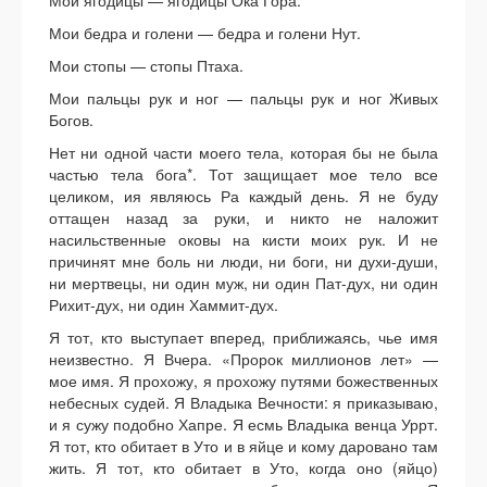
Мои ягодицы — ягодицы Ока Гора.
Мои бедра и голени — бедра и голени Нут.
Мои стопы — стопы Птаха.
Мои пальцы рук и ног — пальцы рук и ног Живых
Богов.
Нет ни одной части моего тела, которая бы не была
частью тела бога*. Тот защищает мое тело все
целиком, ия являюсь Ра каждый день. Я не буду
оттащен назад за руки, и никто не наложит
насильственные оковы на кисти моих рук. И не
причинят мне боль ни люди, ни боги, ни духи-души,
ни мертвецы, ни один муж, ни один Пат-дух, ни один
Рихит-дух, ни один Хаммит-дух.
Я тот, кто выступает вперед, приближаясь, чье имя
неизвестно. Я Вчера. «Пророк миллионов лет» —
мое имя. Я прохожу, я прохожу путями божественных
небесных судей. Я Владыка Вечности: я приказываю,
и я сужу подобно Хапре. Я есмь Владыка венца Уррт.
Я тот, кто обитает в Уто и в яйце и кому даровано там
жить. Я тот, кто обитает в Уто, когда оно (яйцо)