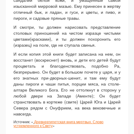
сандалии белой кожи, и умащенный самой
изысканной мирровой мазью. Ему принесен в жертву
отличный бык, и ладан, и гуси, и цветы, и пиво, и
пироги, и садовые пряные травы.
И смотри, ты должен нарисовать представление
столовых приношений на чистом изразце чистыми
цветами(красками), и ты должен похоронить его
(изразец) на поле, где не ступала свинья.
И если копия этой книги будет записана на нем, он
восстанет (воскреснет) вновь, и дети его детей будут
процветать и благоденствовать, подобно Ра,
безпрерывно. Он будет в большом почете у царя, и у
его знатных при-дворных-шенит, и там ему будут
даны пироги и чаши питья, порции мяса, на столе-
алтаре Великого Бога. Его не оттолкнут в сторону у
любой двери на Западе (Аменте); Он будет
странствовать в кортеже (свите) Царей Юга и Царей
Севера рядом с Онуфрием, на века вековечные и
навсегда.
Источник: «
Древнеегипетская книга мертвых. Слово
устремленного к Свету
»