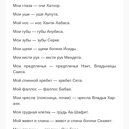
Мои глаза — очи Хатхор.
Мои уши — уши Аупута.
Мой нос — нос Ханти-Хабаса.
Мои губы — губы Анубиса.
Мои зубы — зубы Серке.
Мои щеки — щеки богини Исиды.
Мои кисти рук — кисти рук Мендета.
Мои предплечья — предплечья Нэит, Владычицы
Саиса.
Мой спинной хребет — хребет Сета.
Мой фаллос — фаллос Бабаи.
Мои чресла (поясница, почки) — чресла Владык Хар-
ахи.
Моя грудная клетка — грудь Аа-Шафит.
Мой живот и спина — живот и спина богини Сехмет.