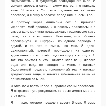
закрывается, и я существую благодаря его силе. Я
выхожу вперед и сияю; я вхожу внутрь, и я прихожу
жить. Я есмь в Уто, мое сиденье — на моем
престоле, и я сижу в палатке перед ним. Я есмь Гор.
Я прохожу через миллионы лет. Я приказал
укреплять мой престол, и я поэтому правитель; и в
самом деле мои уста поддерживают равновесие как в
речи, так и в молчании. Поистине, мои обличья
перевернуты. Я Онуфрий, из одного периода в
другой, и то, что я имею,- во мне. Я один-
единственный, который происходит из одно-го-
единственного, который ходит по кругу в его пути. Я
тот, кто обитает в Уто. Никакая злая вещь любого
рода или вида не нападет на меня, и никакой
бедственный предмет, исполненный зла, и никакая
вредоносная вещь, и никакая губительная вещь не
приключатся со мной.
Я открываю врата небес. Я правлю своим престолом.
Я открываю путь рождениям, которые имеют место в
этот день.
Я — чадо, которое проходит дорогу Вчера. Я есмь