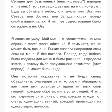
Сегодня для безымянных (неисчислимых?) народов
и племен. Я тот, кто защищает вас на миллионы лет.
Будь вы обитатели небес, или земли, или Юга, или
Севера, или Востока, или Запада,- страх передо
мной в ваших телах. Я тот, чье существование было
сотворено в его Оке.
Я снова не умру. Мой миг — в ваших телах, но мои
образы в месте моего обитания. Я есмь «тот, кто не
может быть познан». Рыжие изверги направили свои
лики на меня. Я без покрова. Период, когда небеса
были созданы для меня и были расширены пределы
земли, и потому было преумножено потомство, (этот
период) не может быть найден.
Они потерпят поражение и не будут снова
объединены. Благодаря речи, которую я обращаю к
вам, мое имя установится вдали от злых слов
(вещей), которые обретаются в устах людей. Я тот,
кто поднимается и сияет, стена, которая отходит от
стены, один-единственный, который происходит из
одного-единственного.