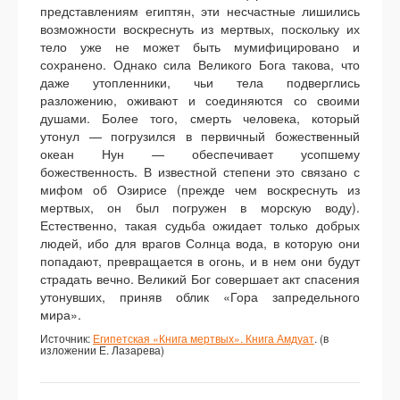
представлениям египтян, эти несчастные лишились
возможности воскреснуть из мертвых, поскольку их
тело уже не может быть мумифицировано и
сохранено. Однако сила Великого Бога такова, что
даже утопленники, чьи тела подверглись
разложению, оживают и соединяются со своими
душами. Более того, смерть человека, который
утонул — погрузился в первичный божественный
океан Нун — обеспечивает усопшему
божественность. В известной степени это связано с
мифом об Озирисе (прежде чем воскреснуть из
мертвых, он был погружен в морскую воду).
Естественно, такая судьба ожидает только добрых
людей, ибо для врагов Солнца вода, в которую они
попадают, превращается в огонь, и в нем они будут
страдать вечно. Великий Бог совершает акт спасения
утонувших, приняв облик «Гора запредельного
мира».
Источник:
Египетская «Книга мертвых». Книга Амдуат
. (в
изложении Е. Лазарева)