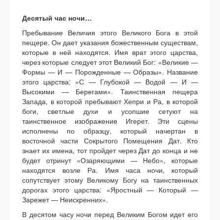
Десятый час ночи…
Пребывание Величия этого Великого Бога в этой
пещере. Он дает указания божественным существам,
которые в ней находятся. Имя врат этого царства,
через которые следует этот Великий Бог: «Великие —
Формы — И — Порожденные — Образы». Название
этого царства: «С — Глубокой — Водой — И —
Высокими — Берегами». Таинственная пещера
Запада, в которой пребывают Хепри и Ра, в которой
боги, светлые духи и усопшие сетуют на
таинственное изображение Игерет. Эти сцены
исполнены по образцу, который начертан в
восточной части Сокрытого Помещения Дат. Кто
знает их имена, тот пройдет через Дат до конца и не
будет отринут «Озаряющими — Небо», которые
находятся возле Ра. Имя часа ночи, который
сопутствует этому Великому Богу на таинственных
дорогах этого царства: «Яростный — Который —
Зарежет — Неискренних».
В десятом часу ночи перед Великим Богом идет его